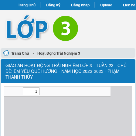
Trang Chủ
Đăng ký
Đăng nhập
Upload
Liên hệ
›
Trang Chủ
Hoạt Động Trải Nghiệm 3
GIÁO ÁN HOẠT ĐỘNG TRẢI NGHIỆM LỚP 3 - TUẦN 23 - CHỦ
ĐỀ: EM YÊU QUÊ HƯƠNG - NĂM HỌC 2022-2023 - PHẠM
THANH THỦY