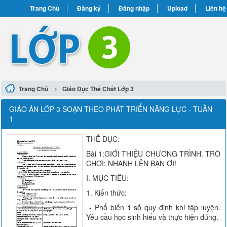
Trang Chủ
Đăng ký
Đăng nhập
Upload
Liên hệ
›
Trang Chủ
Giáo Dục Thể Chất Lớp 3
GIÁO ÁN LỚP 3 SOẠN THEO PHÁT TRIỂN NĂNG LỰC - TUẦN
1
THỂ DỤC:
Bài 1:GIỚI THIỆU CHƯƠNG TRÌNH. TRÒ
CHƠI: NHANH LÊN BẠN ƠI!
I. MỤC TIÊU:
1. Kiến thức:
- Phổ biến 1 số quy định khi tập luyện.
Yêu cầu học sinh hiểu và thực hiện đúng.