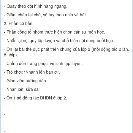
- Quay theo đội hình hàng ngang.
- Giậm chân tại chỗ, vỗ tay theo nhịp và hát.
2. Phần cơ bản
- Phân công tổ nhóm thực hiện chọn cán sự môn học.
- Nhắc lại nội quy tập luyện và phổ biến nội dung buổi học.
- Ôn lại bài thể dục phát triển chung của lớp 2 (mỗi động tác 2 lần,
8 nhịp).
- Chỉnh đốn trang phục, vệ sinh tập luyện.
- Trò chơi: “Nhanh lên bạn ơi”.
- Giáo viên hướng dẫn.
- Nhận xét, sửa sai.
- Ôn 1 số động tác ĐHĐN ở lớp 2.
1
1
1
1