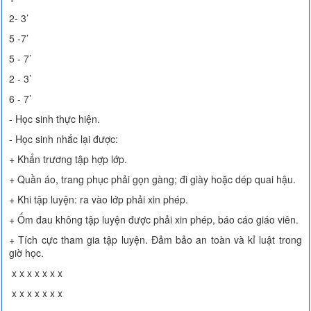
2- 3’
5 -7’
5 - 7’
2 - 3’
6 - 7’
- Học sinh thực hiện.
- Học sinh nhắc lại được:
+ Khẩn trương tập hợp lớp.
+ Quần áo, trang phục phải gọn gàng; đi giày hoặc dép quai hậu.
+ Khi tập luyện: ra vào lớp phải xin phép.
+ Ốm đau không tập luyện được phải xin phép, báo cáo giáo viên.
+ Tích cực tham gia tập luyện. Đảm bảo an toàn và kỉ luật trong
giờ học.
x x x x x x x
x x x x x x x