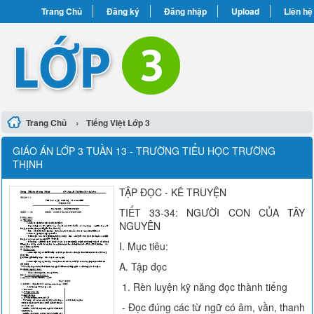
Trang Chủ
Đăng ký
Đăng nhập
Upload
Liên hệ
›
Trang Chủ
Tiếng Việt Lớp 3
GIÁO ÁN LỚP 3 TUẦN 13 - TRƯỜNG TIỂU HỌC TRƯỜNG
THỊNH
TẬP ĐỌC - KỂ TRUYỆN
TIẾT 33-34: NGƯỜI CON CỦA TÂY
NGUYÊN
I. Mục tiêu:
A. Tập đọc
1. Rèn luyện kỹ năng đọc thành tiếng
- Đọc đúng các từ ngữ có âm, vần, thanh