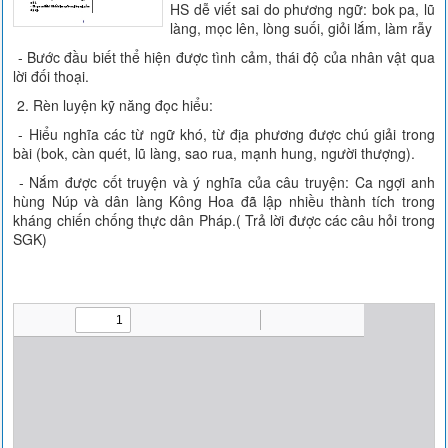
HS dễ viết sai do phương ngữ: bok pa, lũ
làng, mọc lên, lòng suối, giỏi lắm, làm rẫy
- Bước đầu biết thể hiện được tình cảm, thái độ của nhân vật qua
lời đối thoại.
2. Rèn luyện kỹ năng đọc hiểu:
- Hiểu nghĩa các từ ngữ khó, từ địa phương được chú giải trong
bài (bok, càn quét, lũ làng, sao rua, mạnh hung, người thượng).
- Nắm được cốt truyện và ý nghĩa của câu truyện: Ca ngợi anh
hùng Núp và dân làng Kông Hoa đã lập nhiều thành tích trong
kháng chiến chống thực dân Pháp.( Trả lời được các câu hỏi trong
SGK)