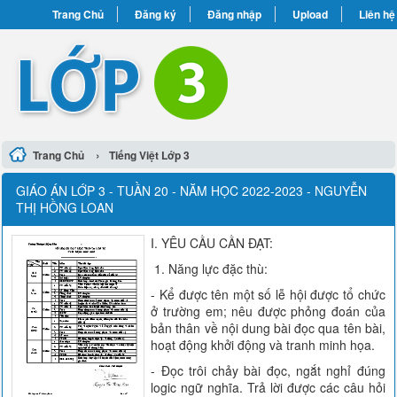
Trang Chủ
Đăng ký
Đăng nhập
Upload
Liên hệ
›
Trang Chủ
Tiếng Việt Lớp 3
GIÁO ÁN LỚP 3 - TUẦN 20 - NĂM HỌC 2022-2023 - NGUYỄN
THỊ HỒNG LOAN
I. YÊU CẦU CẦN ĐẠT:
1. Năng lực đặc thù:
- Kể được tên một số lễ hội được tổ chức
ở trường em; nêu được phỏng đoán của
bản thân về nội dung bài đọc qua tên bài,
hoạt động khởi động và tranh minh họa.
- Đọc trôi chảy bài đọc, ngắt nghỉ đúng
logic ngữ nghĩa. Trả lời được các câu hỏi