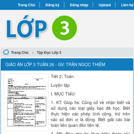
Trang Chủ
Đăng ký
Đăng nhập
Upload
Liên hệ
›
Trang Chủ
Tập Đọc Lớp 3
GIÁO ÁN LỚP 3 TUẦN 26 - GV: TRẦN NGỌC THIÊM
Tiết 2: Toán.
Luyện tập
I. MỤC TIấU:
1. KT: Giúp hs: Củng cố về nhận biết và
sử dụng các loại giấy bạc đã học. Biết
thực hiện các phép tính cộng, trừ trên
các số đơn vị là đồng. Biết giải các bài
toán liên quan đến tiền tệ.
2. KN: Rèn cho hs thực hiện được các