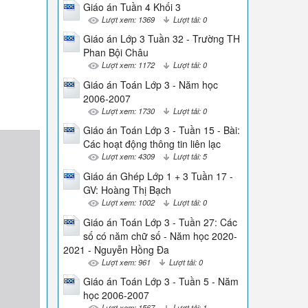
Giáo án Tuần 4 Khối 3
Lượt xem: 1369
Lượt tải: 0
Giáo án Lớp 3 Tuần 32 - Trường TH
Phan Bội Châu
Lượt xem: 1172
Lượt tải: 0
Giáo án Toán Lớp 3 - Năm học
2006-2007
Lượt xem: 1730
Lượt tải: 0
Giáo án Toán Lớp 3 - Tuần 15 - Bài:
Các hoạt động thông tin liên lạc
Lượt xem: 4309
Lượt tải: 5
Giáo án Ghép Lớp 1 + 3 Tuần 17 -
GV: Hoàng Thị Bạch
Lượt xem: 1002
Lượt tải: 0
Giáo án Toán Lớp 3 - Tuần 27: Các
số có năm chữ số - Năm học 2020-
2021 - Nguyễn Hồng Đa
Lượt xem: 961
Lượt tải: 0
Giáo án Toán Lớp 3 - Tuần 5 - Năm
học 2006-2007
Lượt xem: 1567
Lượt tải: 1