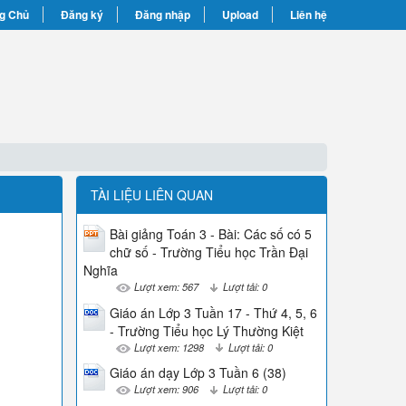
g Chủ
Đăng ký
Đăng nhập
Upload
Liên hệ
TÀI LIỆU LIÊN QUAN
Bài giảng Toán 3 - Bài: Các số có 5
chữ số - Trường Tiểu học Trần Đại
Nghĩa
Lượt xem: 567
Lượt tải: 0
Giáo án Lớp 3 Tuần 17 - Thứ 4, 5, 6
- Trường Tiểu học Lý Thường Kiệt
Lượt xem: 1298
Lượt tải: 0
Giáo án dạy Lớp 3 Tuần 6 (38)
Lượt xem: 906
Lượt tải: 0