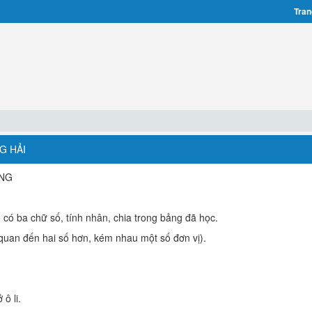
Tran
G HẢI
UNG
số có ba chữ số, tính nhân, chia trong bảng đã học.
ên quan đến hai số hơn, kém nhau một số đơn vị).
ô li.