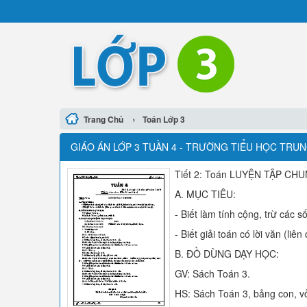
›
Trang Chủ
Toán Lớp 3
GIÁO ÁN LỚP 3 TUẦN 4 - TRƯỜNG TIỂU HỌC TRUN
Tiết 2: Toán LUYỆN TẬP CH
A. MỤC TIÊU:
- Biết làm tính cộng, trừ các 
- Biết giải toán có lời văn (li
B. ĐỒ DÙNG DẠY HỌC:
GV: Sách Toán 3.
HS: Sách Toán 3, bảng con, vở 