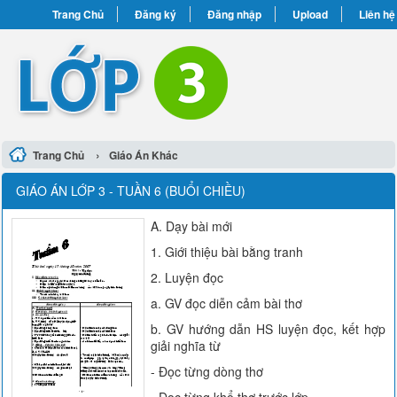
Trang Chủ
Đăng ký
Đăng nhập
Upload
Liên hệ
›
Trang Chủ
Giáo Án Khác
GIÁO ÁN LỚP 3 - TUẦN 6 (BUỔI CHIỀU)
A. Dạy bài mới
1. Giới thiệu bài bằng tranh
2. Luyện đọc
a. GV đọc diễn cảm bài thơ
b. GV hướng dẫn HS luyện đọc, kết hợp
giải nghĩa từ
- Đọc từng dòng thơ