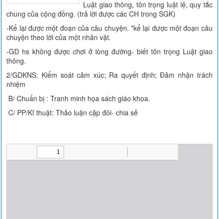
Luật giao thông, tôn trọng luật lệ, quy tắc
chung của cộng đồng. (trả lời được các CH trong SGK)
-Kể lại được một đoạn của câu chuyện. *kể lại được một đoạn câu
chuyện theo lời của một nhân vật.
-GD hs không được chơi ở lòng đường- biết tôn trọng Luật giao
thông.
2/GDKNS: Kiểm soát cảm xúc; Ra quyết định; Đảm nhận trách
nhiệm
B/ Chuẩn bị : Tranh minh họa sách giáo khoa.
C/ PP/Kĩ thuật: Thảo luận cặp đôi- chia sẻ