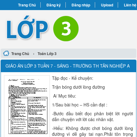
Trang Chủ
Đăng ký
Đăng nhập
Upload
Liên hệ
›
Trang Chủ
Toán Lớp 3
GIÁO ÁN LỚP 3 TUẦN 7 - SÁNG - TRƯỜNG TH TÂN NGHIỆP A
Tập đọc - Kể chuyện:
Trận bóng dưới lòng đường
A/ Mục tiêu:
1/Sau bài học – HS cần đạt :
-Bước đầu biết đọc phân biệt lời người
dẫn chuyện với lời các nhân vật.
-Hiểu: Không được chơi bóng dưới lòng
đường vì dễ gây tai nạn.Phải tôn trọng