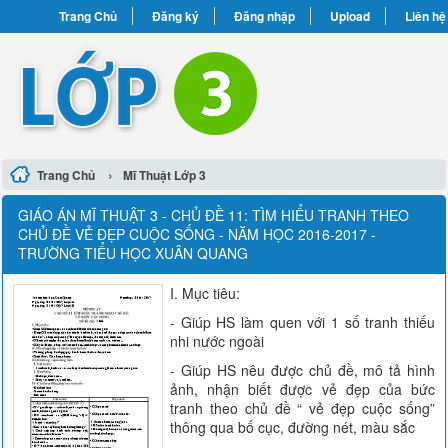
Trang Chủ
Đăng ký
Đăng nhập
Upload
Liên hệ
›
Trang Chủ
Mĩ Thuật Lớp 3
GIÁO ÁN MĨ THUẬT 3 - CHỦ ĐỀ 11: TÌM HIỂU TRANH THEO
CHỦ ĐỀ VẺ ĐẸP CUỘC SỐNG - NĂM HỌC 2016-2017 -
TRƯỜNG TIỂU HỌC XUÂN QUANG
I. Mục tiêu:
- Giúp HS làm quen với 1 số tranh thiếu
nhi nước ngoài
- Giúp HS nêu được chủ đề, mô tả hình
ảnh, nhận biết được vẻ đẹp của bức
tranh theo chủ đề “ vẻ đẹp cuộc sống”
thông qua bố cục, đường nét, màu sắc