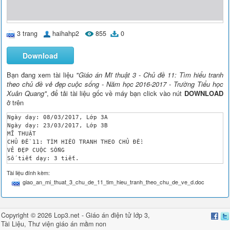
3 trang
haihahp2
855
0
Download
Bạn đang xem tài liệu
"Giáo án Mĩ thuật 3 - Chủ đề 11: Tìm hiểu tranh
theo chủ đề vẻ đẹp cuộc sống - Năm học 2016-2017 - Trường Tiểu học
Xuân Quang"
, để tải tài liệu gốc về máy bạn click vào nút
DOWNLOAD
ở trên
Ngày dạy: 08/03/2017, Lớp 3A

Ngày dạy: 23/03/2017, Lớp 3B

MĨ THUẬT

CHỦ ĐỀ 11: TÌM HIỂU TRANH THEO CHỦ ĐỀ:

VẺ ĐẸP CUỘC SỐNG

Số tiết dạy: 3 tiết.

I. Mục tiêu:

Tài liệu đính kèm:
- Giúp HS làm quen với 1 số tranh thiếu nhi nước ngoài

giao_an_mi_thuat_3_chu_de_11_tim_hieu_tranh_theo_chu_de_ve_d.doc
- Giúp HS nêu được chủ đề, mô tả hình ảnh, nhận biết được vẻ đ
- HS mô phỏng lại được bức tranh em thích bằng cách vẽ, xé dán
- HS giới thiệu, nhận xét và nêu được cảm nhận về sản phẩm của
II. Phương pháp và hình thức tổ chức

Copyright © 2026 Lop3.net -
Giáo án điện tử lớp 3
,
- Phương pháp: Sử dụng quy trình: Liên Kết với tác phẩm

Tài Liệu
,
Thư viện giáo án mầm non
- Hình thức: Cá nhân, nhóm
