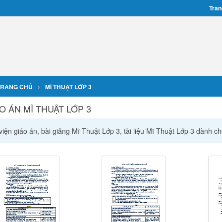
Tran
›
TRANG CHỦ
MĨ THUẬT LỚP 3
O ÁN MĨ THUẬT LỚP 3
iện giáo án, bài giảng Mĩ Thuật Lớp 3, tài liệu Mĩ Thuật Lớp 3 dành c