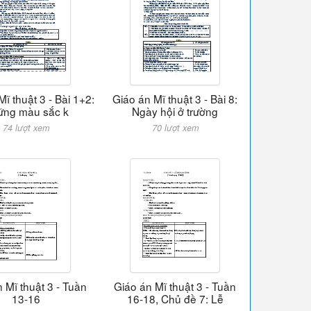
ĩ thuật 3 - Bài 1+2:
Giáo án Mĩ thuật 3 - Bài 8:
ững màu sắc k
Ngày hội ở trường
74 lượt xem
70 lượt xem
 Mĩ thuật 3 - Tuần
Giáo án Mĩ thuật 3 - Tuần
13-16
16-18, Chủ đề 7: Lễ