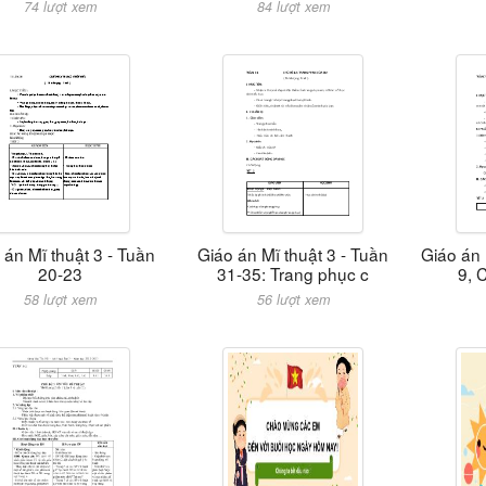
74 lượt xem
84 lượt xem
 án Mĩ thuật 3 - Tuần
Giáo án Mĩ thuật 3 - Tuần
Giáo án 
20-23
31-35: Trang phục c
9, 
58 lượt xem
56 lượt xem