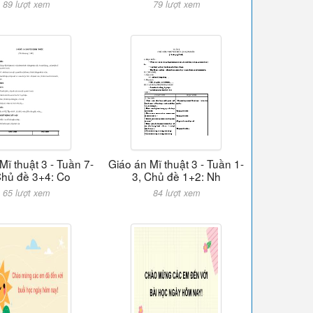
89 lượt xem
79 lượt xem
Mĩ thuật 3 - Tuần 7-
Giáo án Mĩ thuật 3 - Tuần 1-
Chủ đề 3+4: Co
3, Chủ đề 1+2: Nh
65 lượt xem
84 lượt xem