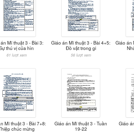
án Mĩ thuật 3 - Bài 3:
Giáo án Mĩ thuật 3 - Bài 4+5:
Giáo án M
Sự thú vị của hìn
Đồ vật trong gi
Nh
61 lượt xem
56 lượt xem
n Mĩ thuật 3 - Bài 7+8:
Giáo án Mĩ thuật 3 - Tuần
Giáo án
Thiệp chúc mừng
19-22