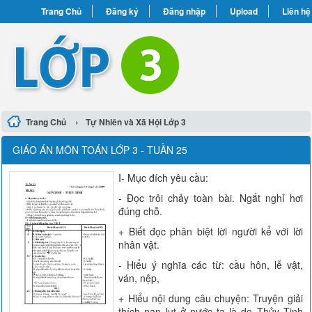
Trang Chủ
Đăng ký
Đăng nhập
Upload
Liên hệ
›
Trang Chủ
Tự Nhiên và Xã Hội Lớp 3
GIÁO ÁN MÔN TOÁN LỚP 3 - TUẦN 25
I- Mục đích yêu cầu:
- Đọc trôi chảy toàn bài. Ngắt nghỉ hơi
đúng chỗ.
+ Biết đọc phân biệt lời người kể với lời
nhân vật.
- Hiểu ý nghĩa các từ: cầu hôn, lễ vật,
ván, nệp,
+ Hiểu nội dung câu chuyện: Truyện giải
thích nạn lụt ở nước ta là do Thủy Tinh