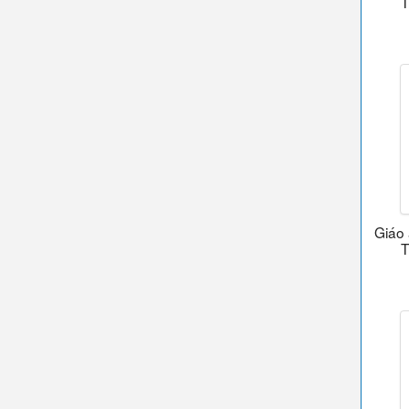
T
Giáo 
T