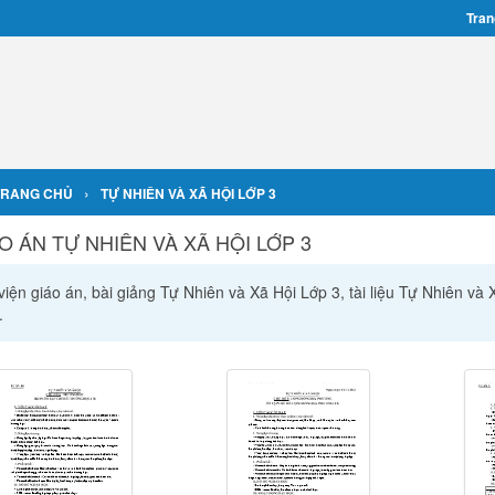
Tran
›
TRANG CHỦ
TỰ NHIÊN VÀ XÃ HỘI LỚP 3
O ÁN TỰ NHIÊN VÀ XÃ HỘI LỚP 3
iện giáo án, bài giảng Tự Nhiên và Xã Hội Lớp 3, tài liệu Tự Nhiên và
.