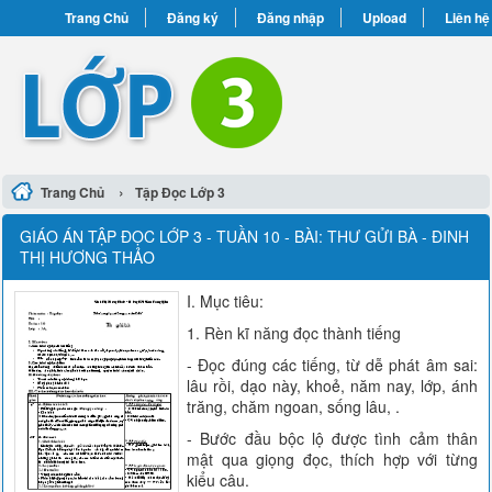
Trang Chủ
Đăng ký
Đăng nhập
Upload
Liên hệ
›
Trang Chủ
Tập Đọc Lớp 3
GIÁO ÁN TẬP ĐỌC LỚP 3 - TUẦN 10 - BÀI: THƯ GỬI BÀ - ĐINH
THỊ HƯƠNG THẢO
I. Mục tiêu:
1. Rèn kĩ năng đọc thành tiếng
- Đọc đúng các tiếng, từ dễ phát âm sai:
lâu rồi, dạo này, khoẻ, năm nay, lớp, ánh
trăng, chăm ngoan, sống lâu, .
- Bước đầu bộc lộ được tình cảm thân
mật qua giọng đọc, thích hợp với từng
kiểu câu.