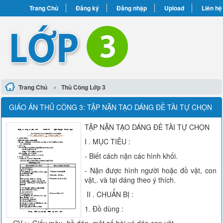
Trang Chủ
Đăng ký
Đăng nhập
Upload
Liên hệ
›
Trang Chủ
Thủ Công Lớp 3
GIÁO ÁN THỦ CÔNG 3: TẬP NẶN TẠO DÁNG ĐỀ TÀI TỰ CHỌN
TẬP NẶN TẠO DÁNG ĐỀ TÀI TỰ CHỌN
I . MỤC TIÊU :
- Biết cách nặn các hình khối.
- Nặn được hình người hoặc đồ vật, con
vật,. và tại dáng theo ý thích.
II . CHUẨN BỊ :
1. Đồ dùng :