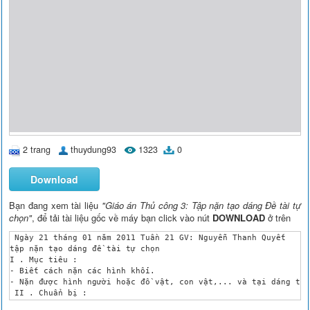
2 trang
thuydung93
1323
0
Download
Bạn đang xem tài liệu
"Giáo án Thủ công 3: Tập nặn tạo dáng Đề tài tự
chọn"
, để tải tài liệu gốc về máy bạn click vào nút
DOWNLOAD
ở trên
 Ngày 21 tháng 01 năm 2011 Tuần 21 GV: Nguyễn Thanh Quyết 

tập nặn tạo dáng đề tài tự chọn

I . Mục tiêu : 

- Biết cách nặn các hình khối.

- Nặn được hình người hoặc đồ vật, con vật,... và tại dáng the
 II . Chuẩn bị :

1. Đồ dùng :
