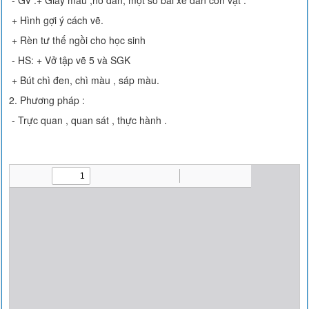
- GV :+ Giấy màu ,hồ dán, một số bài xé dán con vật .
+ Hình gợi ý cách vẽ.
+ Rèn tư thế ngồi cho học sinh
- HS: + Vở tập vẽ 5 và SGK
+ Bút chì đen, chì màu , sáp màu.
2. Phương pháp :
- Trực quan , quan sát , thực hành .