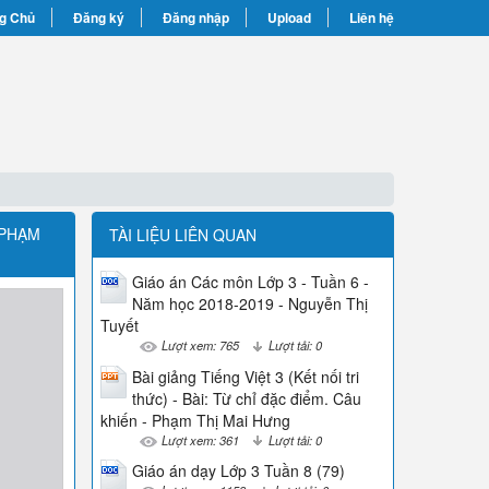
g Chủ
Đăng ký
Đăng nhập
Upload
Liên hệ
 PHẠM
TÀI LIỆU LIÊN QUAN
Giáo án Các môn Lớp 3 - Tuần 6 -
Năm học 2018-2019 - Nguyễn Thị
Tuyết
Lượt xem: 765
Lượt tải: 0
Bài giảng Tiếng Việt 3 (Kết nối tri
thức) - Bài: Từ chỉ đặc điểm. Câu
khiến - Phạm Thị Mai Hưng
Lượt xem: 361
Lượt tải: 0
Giáo án dạy Lớp 3 Tuần 8 (79)