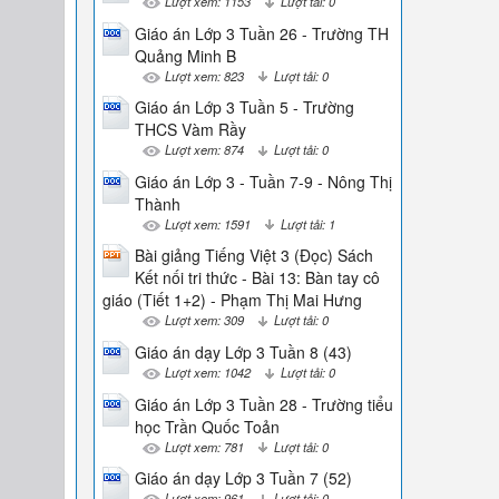
Lượt xem: 1153
Lượt tải: 0
Giáo án Lớp 3 Tuần 26 - Trường TH
Quảng Minh B
Lượt xem: 823
Lượt tải: 0
Giáo án Lớp 3 Tuần 5 - Trường
THCS Vàm Rầy
Lượt xem: 874
Lượt tải: 0
Giáo án Lớp 3 - Tuần 7-9 - Nông Thị
Thành
Lượt xem: 1591
Lượt tải: 1
Bài giảng Tiếng Việt 3 (Đọc) Sách
Kết nối tri thức - Bài 13: Bàn tay cô
giáo (Tiết 1+2) - Phạm Thị Mai Hưng
Lượt xem: 309
Lượt tải: 0
Giáo án dạy Lớp 3 Tuần 8 (43)
Lượt xem: 1042
Lượt tải: 0
Giáo án Lớp 3 Tuần 28 - Trường tiểu
học Trần Quốc Toản
Lượt xem: 781
Lượt tải: 0
Giáo án dạy Lớp 3 Tuần 7 (52)
Lượt xem: 961
Lượt tải: 0