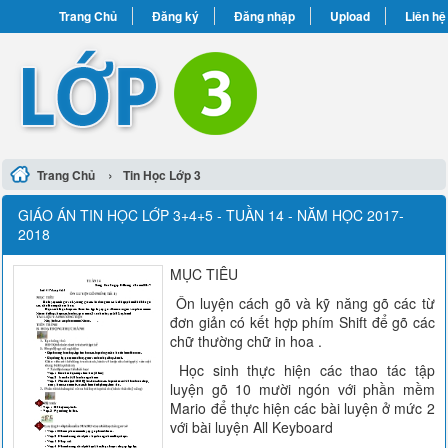
Trang Chủ
Đăng ký
Đăng nhập
Upload
Liên hệ
›
Trang Chủ
Tin Học Lớp 3
GIÁO ÁN TIN HỌC LỚP 3+4+5 - TUẦN 14 - NĂM HỌC 2017-
2018
MỤC TIÊU
Ôn luyện cách gõ và kỹ năng gõ các từ
đơn giản có kết hợp phím Shift để gõ các
chữ thường chữ in hoa .
Học sinh thực hiện các thao tác tập
luyện gõ 10 mười ngón với phần mềm
Mario để thực hiện các bài luyện ở mức 2
với bài luyện All Keyboard