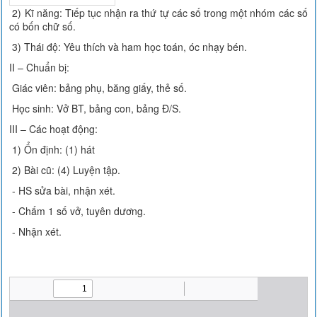
2) Kĩ năng: Tiếp tục nhận ra thứ tự các số trong một nhóm các số
có bốn chữ số.
3) Thái độ: Yêu thích và ham học toán, óc nhạy bén.
II – Chuẩn bị:
Giác viên: bảng phụ, băng giấy, thẻ số.
Học sinh: Vở BT, bảng con, bảng Đ/S.
III – Các hoạt động:
1) Ổn định: (1) hát
2) Bài cũ: (4) Luyện tập.
- HS sửa bài, nhận xét.
- Chấm 1 số vở, tuyên dương.
- Nhận xét.