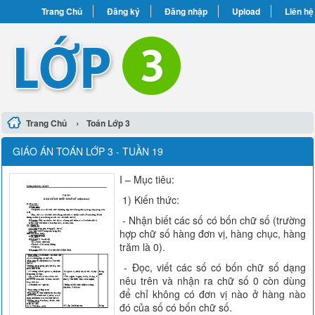
Trang Chủ
Đăng ký
Đăng nhập
Upload
Liên hệ
›
Trang Chủ
Toán Lớp 3
GIÁO ÁN TOÁN LỚP 3 - TUẦN 19
I – Mục tiêu:
1) Kiến thức:
- Nhận biết các số có bốn chữ số (trường
hợp chữ số hàng đơn vị, hàng chục, hàng
trăm là 0).
- Đọc, viết các số có bốn chữ số dạng
nêu trên và nhận ra chữ số 0 còn dùng
để chỉ không có đơn vị nào ở hàng nào
đó của số có bốn chữ số.