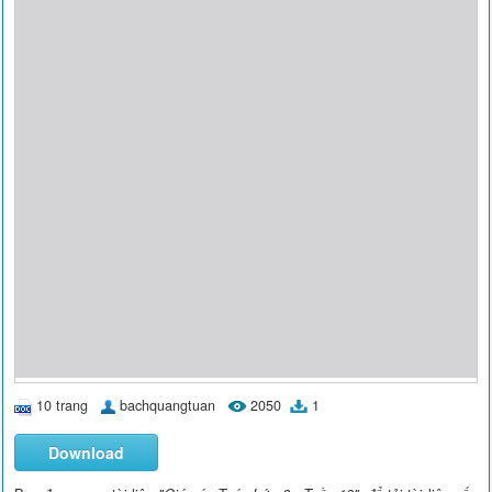
10 trang
bachquangtuan
2050
1
Download