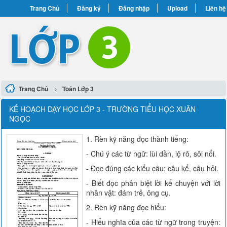
Trang Chủ
Đăng ký
Đăng nhập
Upload
Liên hệ
›
Trang Chủ
Toán Lớp 3
KẾ HOẠCH DẠY HỌC LỚP 3 - TRƯỜNG TIỂU HỌC XUÂN
NGỌC
1. Rèn kỹ năng đọc thành tiếng:
- Chú ý các từ ngữ: lùi dần, lộ rõ, sôi nổi.
- Đọc đúng các kiểu câu: câu kể, câu hỏi.
- Biết đọc phân biệt lời kể chuyện với lời
nhân vật: đám trẻ, ông cụ.
2. Rèn kỹ năng đọc hiểu:
- Hiểu nghĩa của các từ ngữ trong truyện: