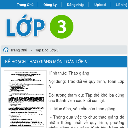
Trang Chủ
Đăng ký
Đăng nhập
Upload
Liên hệ
›
Trang Chủ
Tập Đọc Lớp 3
KẾ HOẠCH THAO GIẢNG MÔN TOÁN LỚP 3
Hình thức: Thao giảng
Nội dung: Trao đổi về quy trình, Toán Lớp
3.
Đối tượng tham dự: Tập thể khối ba cùng
các thành viên các khối còn lại.
1. Mục đích, yêu cầu của thao giảng.
- Thông qua việc tổ chức thao giảng để
nhằm thống nhất về quy trình, phương
pháp giảng dạy, cách trình bày bảng và