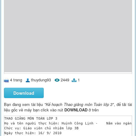
4 trang
thuydung93
2449
1
Download
Bạn đang xem tài liệu
"Kế hoạch Thao giảng môn Toán lớp 3"
, để tải tài
liệu gốc về máy bạn click vào nút
DOWNLOAD
ở trên
THAO GIẢNG MÔN TOÁN LỚP 3

Họ và tên người thực hiện: Huỳnh Công Lịnh -	Năm vào ngành 2000.

Chức vụ: Giáo viên chủ nhiệm lớp 3B

Ngày thực hiện: 16/ 9/ 2010
