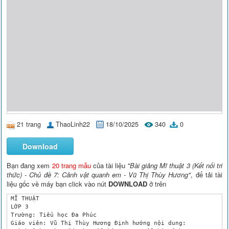
21 trang
ThaoLinh22
18/10/2025
340
0
Download
Bạn đang xem
20 trang mẫu
của tài liệu
"Bài giảng Mĩ thuật 3 (Kết nối tri
thức) - Chủ đề 7: Cảnh vật quanh em - Vũ Thị Thùy Hương"
, để tải tài
liệu gốc về máy bạn click vào nút
DOWNLOAD
ở trên
 MĨ THUẬT

 LỚP 3

 Trường: Tiểu học Đa Phúc

 Giáo viên: Vũ Thị Thùy Hương Định hướng nội dung:
