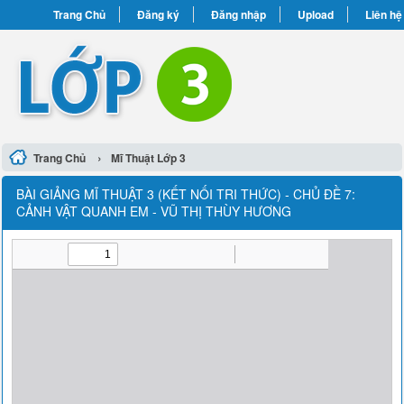
Trang Chủ
Đăng ký
Đăng nhập
Upload
Liên hệ
›
Trang Chủ
Mĩ Thuật Lớp 3
BÀI GIẢNG MĨ THUẬT 3 (KẾT NỐI TRI THỨC) - CHỦ ĐỀ 7:
CẢNH VẬT QUANH EM - VŨ THỊ THÙY HƯƠNG