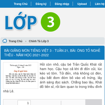
Trang Chủ
Đăng ký
Đăng nhập
Upload
Liên hệ
›
Trang Chủ
Chính Tả Lớp 3
BÀI GIẢNG MÔN TIẾNG VIỆT 3 - TUẦN 21, BÀI: ÔNG TỔ NGHỀ
THÊU - NĂM HỌC 2021-2022
Hồi còn nhỏ, cậu bé Trần Quốc Khái rất
ham học. Cậu học cả khi đi đốn củi, lúc
kéo vó tôm. Tối đến, nhà không có đèn,
cậu bắt đom đóm bỏ vào vỏ trứng, lấy
ánh sáng đọc sách. Chẳng bao lâu, Khái
đỗ tiến sĩ, rồi làm quan to trong triều đình
nhà Lê.