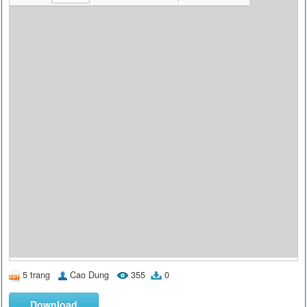
5 trang
Cao Dung
355
0
Download