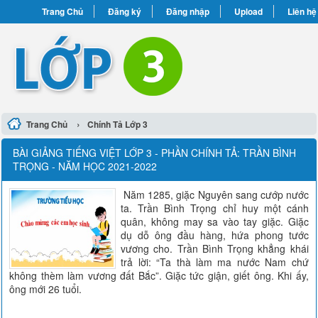
Trang Chủ
Đăng ký
Đăng nhập
Upload
Liên hệ
›
Trang Chủ
Chính Tả Lớp 3
BÀI GIẢNG TIẾNG VIỆT LỚP 3 - PHẦN CHÍNH TẢ: TRẦN BÌNH
TRỌNG - NĂM HỌC 2021-2022
Năm 1285, giặc Nguyên sang cướp nước
ta. Trần Bình Trọng chỉ huy một cánh
quân, không may sa vào tay giặc. Giặc
dụ dỗ ông đầu hàng, hứa phong tước
vương cho. Trần Bình Trọng khẳng khái
trả lời: “Ta thà làm ma nước Nam chứ
không thèm làm vương đất Bắc”. Giặc tức giận, giết ông. Khi ấy,
ông mới 26 tuổi.