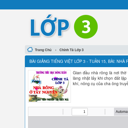
›
Trang Chủ
Chính Tả Lớp 3
BÀI GIẢNG TIẾNG VIỆT LỚP 3 - TUẦN 15, BÀI: N
Gian đầu nhà rông là nơi thờ
làng nhặt lấy khi chọn đất lậ
khí, nông cụ của cha ông truyề