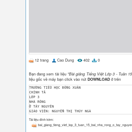
12 trang
Cao Dung
402
0
Bạn đang xem tài liệu
"Bài giảng Tiếng Việt Lớp 3 - Tuần 
liệu gốc về máy bạn click vào nút
DOWNLOAD
ở trên
TRƯỜNG TIỂU HỌC ĐỒNG XUÂN 

CHÍNH TẢ 

LỚP 3 

NHÀ RÔNG 

Ở TÂY NGUYÊN 

GIÁO VIÊN: NGUYỄN THỊ THÚY NGÀ 

NÀM 

Tài liệu đính kèm:
Thứ năm ngày 18 tháng 11 năm 20 2 1 

bai_giang_tieng_viet_lop_3_tuan_15_bai_nha_rong_o_tay_nguyen
Chính tả (nghe – viết) 

Khởi động 
