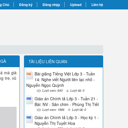
g Chủ
Đăng ký
Đăng nhập
Upload
Liên hệ
NGÀ
TÀI LIỆU LIÊN QUAN
đá mà già
Bài giảng Tiếng Việt Lớp 3 - Tuần
g tre, vũ
14: Nghe viết Người liên lạc nhỏ -
Nguyễn Ngọc Quỳnh
Lượt xem: 643
Lượt tải: 0
Giáo án Chính tả Lớp 3 - Tuần 21 -
Bài: NV - Sân chim - Phùng Thị Tiết
Lượt xem: 1966
Lượt tải: 0
Giáo án Chính tả Lớp 3 - Học kỳ 1 -
Nguyễn Thị Tuyết Hoa