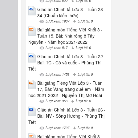
Lượt xem: 820
Lượt tải: 0
Giáo án Chính tả Lớp 3 - Tuần 28-
34 (Chuẩn kiến thức)
Lượt xem: 1937
Lượt tải: 0
Bài giảng môn Tiếng Việt Khối 3 -
Tuần 15, Bài: Nhà rông ở Tây
Nguyên - Năm học 2021-2022
Lượt xem: 517
Lượt tải: 0
Giáo án Chính tả Lớp 3 - Tuần 22 -
Bài: TC - Cò và cuốc - Phùng Thị
Tiết
Lượt xem: 1456
Lượt tải: 0
Bài giảng Tiếng Việt Lớp 3 - Tuần
17, Bài: Vầng trăng quê em - Năm
học 2021-2022 - Nguyễn Thị Mơ Hoài
Lượt xem: 356
Lượt tải: 0
Giáo án Chính tả Lớp 3 - Tuần 26 -
Bài: NV - Sông Hương - Phùng Thị
Tiết
Lượt xem: 1707
Lượt tải: 0
Bài giảng môn Tiếng Việt Khối 3