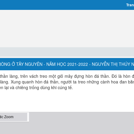
Tran
HÀ RÔNG Ở TÂY NGUYÊN - NĂM HỌC 2021-2022 - NGUYỄN THỊ THÚY 
 thần làng, trên vách treo một giỏ mây đựng hòn đá thần. Đó là hòn 
p làng. Xung quanh hòn đá thần, người ta treo những cành hoa đan bằn
n lại và chiêng trống dùng khi cúng tế.