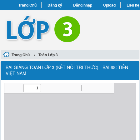
Trang Chủ
Đăng ký
Đăng nhập
Upload
Liên hệ
›
Trang Chủ
Toán Lớp 3
BÀI GIẢNG TOÁN LỚP 3 (KẾT NỐI TRI THỨC) - BÀI 68: TIỀN
VIỆT NAM