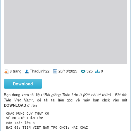
8 trang
ThaoLinh22
20/10/2025
325
0
Download
Bạn đang xem tài liệu
"Bài giảng Toán Lớp 3 (Kết nối tri thức) - Bài 68:
Tiền Việt Nam"
, để tải tài liệu gốc về máy bạn click vào nút
DOWNLOAD
ở trên
 CHÀO MỪNG QUÝ THẦY CÔ

 VỀ DỰ GIỜ THĂM LỚP

 Môn Toán lớp 3

 BÀI 68: TIỀN VIỆT NAM TRÒ CHƠI: HÁI XOÀI
