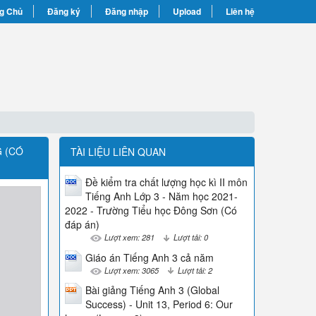
g Chủ
Đăng ký
Đăng nhập
Upload
Liên hệ
G (CÓ
TÀI LIỆU LIÊN QUAN
Đề kiểm tra chất lượng học kì II môn
Tiếng Anh Lớp 3 - Năm học 2021-
2022 - Trường Tiểu học Đông Sơn (Có
đáp án)
Lượt xem: 281
Lượt tải: 0
Giáo án Tiếng Anh 3 cả năm
Lượt xem: 3065
Lượt tải: 2
Bài giảng Tiếng Anh 3 (Global
Success) - Unit 13, Period 6: Our