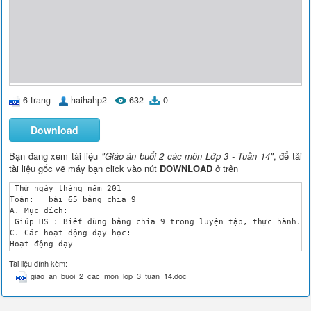
6 trang
haihahp2
632
0
Download
Bạn đang xem tài liệu
"Giáo án buổi 2 các môn Lớp 3 - Tuần 14"
, để tải
tài liệu gốc về máy bạn click vào nút
DOWNLOAD
ở trên
 Thứ ngày tháng năm 201

Toán:	bài 65 bảng chia 9

A. Mục đích: 

 Giúp HS : Biết dùng bảng chia 9 trong luyện tập, thực hành.

C. Các hoạt động dạy học:

Hoạt động dạy

tg

Tài liệu đính kèm:
Hoạt động học

giao_an_buoi_2_cac_mon_lop_3_tuan_14.doc
I. Ôn luyện:

 Đọc bảng chia 9 

-> HS + GV nhận xét.

5’
