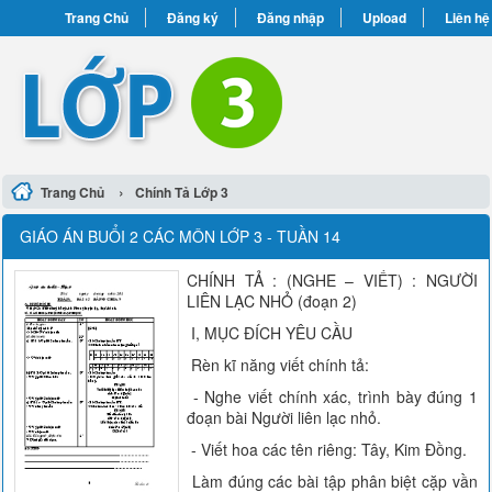
Trang Chủ
Đăng ký
Đăng nhập
Upload
Liên hệ
›
Trang Chủ
Chính Tả Lớp 3
GIÁO ÁN BUỔI 2 CÁC MÔN LỚP 3 - TUẦN 14
CHÍNH TẢ : (NGHE – VIẾT) : NGƯỜI
LIÊN LẠC NHỎ (đoạn 2)
I, MỤC ĐÍCH YÊU CẦU
Rèn kĩ năng viết chính tả:
- Nghe viết chính xác, trình bày đúng 1
đoạn bài Người liên lạc nhỏ.
- Viết hoa các tên riêng: Tây, Kim Đồng.
Làm đúng các bài tập phân biệt cặp vần