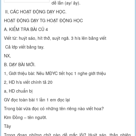
dễ lẫn (ay/ ây).
II, CÁC HOẠT ĐỘNG DẠY HỌC.
HOẠT ĐỘNG DẠY TG HOẠT ĐỘNG HỌC
A. KIỂM TRA BÀI CŨ 4
Viết từ: huýt sáo, hít thở, suýt ngã. 3 h/s lên bảng viết
Cả lớp viết bảng tay.
NX,
B. DẠY BÀI MỚI.
1, Giới thiệu bài: Nêu MĐYC tiết học 1 nghe giới thiệu
2, HD h/s viết chính tả 20
a, HD chuẩn bị
GV đọc toàn bài 1 lần 1 em đọc lại
Trong bài vừa đọc có những tên riêng nào viết hoa?
Kim Đồng – tên người.
Tây
Trong đoạn những chữ nào dễ mắc lỗi? Huýt sáo, thản nhiên,