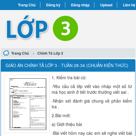
Trang Chủ
Đăng ký
Đăng nhập
Upload
Liên hệ
›
Trang Chủ
Chính Tả Lớp 3
GIÁO ÁN CHÍNH TẢ LỚP 3 - TUẦN 28-34 (CHUẨN KIẾN THỨC)
1. Kiểm tra bài cũ:
-Yêu cầu cả lớp viết vào nháp một số từ
mà học sinh ở tiết trước thường viết sai .
-Nhận xét đánh giá chung về phần kiểm
tra .
2.Bài mới:
a) Giới thiệu bài
-Bài viết hôm nay các em sẽ nghe viết bài