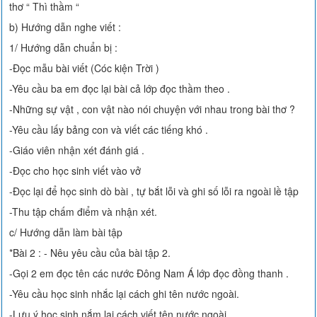
thơ “ Thì thầm “
b) Hướng dẫn nghe viết :
1/ Hướng dẫn chuẩn bị :
-Đọc mẫu bài viết (Cóc kiện Trời )
-Yêu cầu ba em đọc lại bài cả lớp đọc thầm theo .
-Những sự vật , con vật nào nói chuyện với nhau trong bài thơ ?
-Yêu cầu lấy bảng con và viết các tiếng khó .
-Giáo viên nhận xét đánh giá .
-Đọc cho học sinh viết vào vở
-Đọc lại để học sinh dò bài , tự bắt lỗi và ghi số lỗi ra ngoài lề tập
-Thu tập chấm điểm và nhận xét.
c/ Hướng dẫn làm bài tập
*Bài 2 : - Nêu yêu cầu của bài tập 2.
-Gọi 2 em đọc tên các nước Đông Nam Á lớp đọc đồng thanh .
-Yêu cầu học sinh nhắc lại cách ghi tên nước ngoài.
-Lưu ý học sinh nắm lại cách viết tên nước ngoài