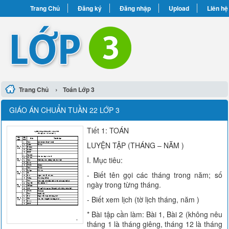
Trang Chủ
Đăng ký
Đăng nhập
Upload
Liên hệ
›
Trang Chủ
Toán Lớp 3
GIÁO ÁN CHUẨN TUẦN 22 LỚP 3
Tiết 1: TOÁN
LUYỆN TẬP (THÁNG – NĂM )
I. Mục tiêu:
- Biết tên gọi các tháng trong năm; số
ngày trong từng tháng.
- Biết xem lịch (tờ lịch tháng, năm )
* Bài tập cần làm: Bài 1, Bài 2 (không nêu
tháng 1 là tháng giêng, tháng 12 là tháng