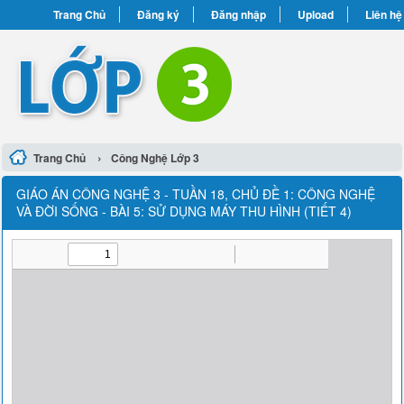
Trang Chủ
Đăng ký
Đăng nhập
Upload
Liên hệ
›
Trang Chủ
Công Nghệ Lớp 3
GIÁO ÁN CÔNG NGHỆ 3 - TUẦN 18, CHỦ ĐỀ 1: CÔNG NGHỆ
VÀ ĐỜI SỐNG - BÀI 5: SỬ DỤNG MÁY THU HÌNH (TIẾT 4)