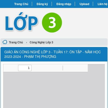
Trang Chủ
Đăng ký
Đăng nhập
Upload
Liên hệ
›
Trang Chủ
Công Nghệ Lớp 3
GIÁO ÁN CÔNG NGHỆ LỚP 3 - TUẦN 17: ÔN TẬP - NĂM HỌC
2023-2024 - PHẠM THỊ PHƯỢNG