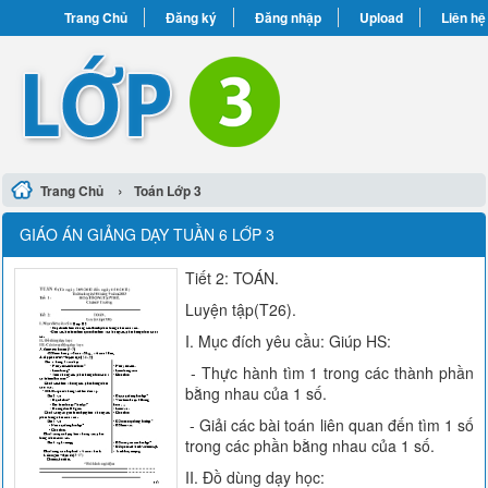
Trang Chủ
Đăng ký
Đăng nhập
Upload
Liên hệ
›
Trang Chủ
Toán Lớp 3
GIÁO ÁN GIẢNG DẠY TUẦN 6 LỚP 3
Tiết 2: TOÁN.
Luyện tập(T26).
I. Mục đích yêu cầu: Giúp HS:
- Thực hành tìm 1 trong các thành phần
bằng nhau của 1 số.
- Giải các bài toán liên quan đến tìm 1 số
trong các phần bằng nhau của 1 số.
II. Đồ dùng dạy học: