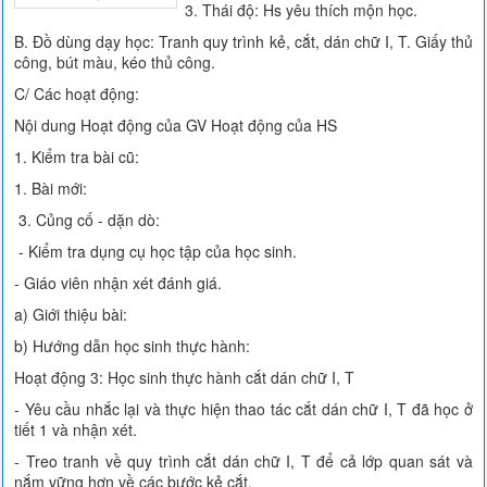
3. Thái độ: Hs yêu thích mộn học.
B. Đồ dùng dạy học: Tranh quy trình kẻ, cắt, dán chữ I, T. Giấy thủ
công, bút màu, kéo thủ công.
C/ Các hoạt động:
Nội dung Hoạt động của GV Hoạt động của HS
1. Kiểm tra bài cũ:
1. Bài mới:
3. Củng cố - dặn dò:
- Kiểm tra dụng cụ học tập của học sinh.
- Giáo viên nhận xét đánh giá.
a) Giới thiệu bài:
b) Hướng dẫn học sinh thực hành:
Hoạt động 3: Học sinh thực hành cắt dán chữ I, T
- Yêu cầu nhắc lại và thực hiện thao tác cắt dán chữ I, T đã học ở
tiết 1 và nhận xét.
- Treo tranh về quy trình cắt dán chữ I, T để cả lớp quan sát và
nắm vững hơn về các bước kẻ cắt.