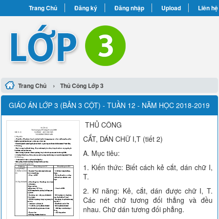
Trang Chủ
Đăng ký
Đăng nhập
Upload
Liên hệ
›
Trang Chủ
Thủ Công Lớp 3
GIÁO ÁN LỚP 3 (BẢN 3 CỘT) - TUẦN 12 - NĂM HỌC 2018-2019
THỦ CÔNG
CẮT, DÁN CHỮ I,T (tiết 2)
A. Mục tiêu:
1. Kiến thức: Biết cách kẻ cắt, dán chữ I,
T.
2. Kĩ năng: Kẻ, cắt, dán được chữ I, T.
Các nét chữ tương đối thẳng và đều
nhau. Chữ dán tương đối phẳng.