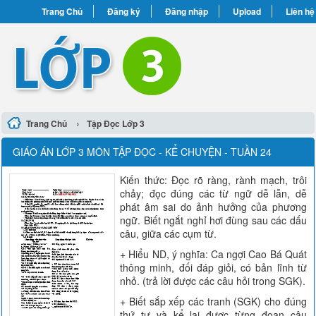
Trang Chủ
Đăng ký
Đăng nhập
Upload
Liên hệ
›
Trang Chủ
Tập Đọc Lớp 3
GIÁO ÁN LỚP 3 MÔN TẬP ĐỌC - KỂ CHUYỆN - TUẦN 24
Kiến thức: Đọc rõ ràng, rành mạch, trôi
chảy; đọc đúng các từ ngữ dễ lẫn, dễ
phát âm sai do ảnh hưởng của phương
ngữ. Biết ngắt nghỉ hơi đùng sau các dấu
câu, giữa các cụm từ.
+ Hiểu ND, ý nghĩa: Ca ngợi Cao Bá Quát
thông minh, đối đáp giỏi, có bản lĩnh từ
nhỏ. (trả lời được các câu hỏi trong SGK).
+ Biết sắp xếp các tranh (SGK) cho đúng
thứ tự và kể lại được từng đoạn câu