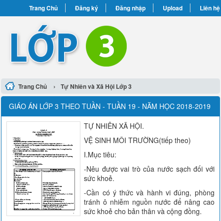
Trang Chủ
Đăng ký
Đăng nhập
Upload
Liên hệ
›
Trang Chủ
Tự Nhiên và Xã Hội Lớp 3
GIÁO ÁN LỚP 3 THEO TUẦN - TUẦN 19 - NĂM HỌC 2018-2019
TỰ NHIÊN XÃ HỘI.
VỆ SINH MÔI TRƯỜNG(tiếp theo)
I.Mục tiêu:
-Nêu được vai trò của nước sạch đối với
sức khoẻ.
-Cần có ý thức và hành vi đúng, phòng
tránh ô nhiễm nguồn nước để nâng cao
sức khoẻ cho bản thân và cộng đồng.