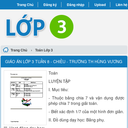
Trang Chủ
Đăng ký
Đăng nhập
Upload
Liên hệ
›
Trang Chủ
Toán Lớp 3
GIÁO ÁN LỚP 3 TUẦN 8 - CHIỀU - TRƯỜNG TH HÙNG VƯƠNG
Toán
LUYỆN TẬP
I. Mục tiêu:
- Thuộc bảng chia 7 và vận dụng được
phép chia 7 trong giải toán.
- Biết xác định 1/7 của một hình đơn giản.
II. Đồ dùng dạy học: Bảng phụ.