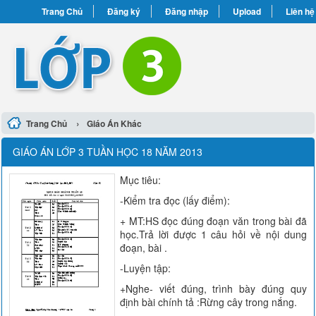
Trang Chủ
Đăng ký
Đăng nhập
Upload
Liên hệ
›
Trang Chủ
Giáo Án Khác
GIÁO ÁN LỚP 3 TUẦN HỌC 18 NĂM 2013
Mục tiêu:
-Kiểm tra đọc (lấy điểm):
+ MT:HS đọc đúng đoạn văn trong bài đã
học.Trả lời được 1 câu hỏi về nội dung
đoạn, bài .
-Luyện tập:
+Nghe- viết đúng, trình bày đúng quy
định bài chính tả :Rừng cây trong nắng.