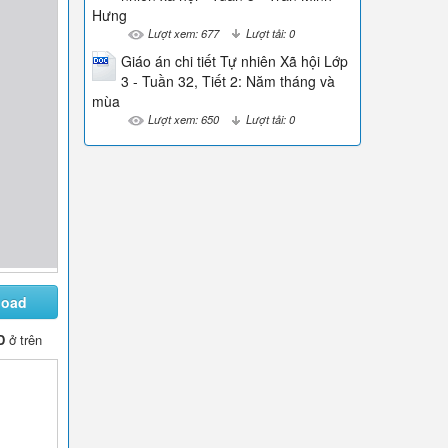
Hưng
Lượt xem: 677
Lượt tải: 0
Giáo án chi tiết Tự nhiên Xã hội Lớp
3 - Tuần 32, Tiết 2: Năm tháng và
mùa
Lượt xem: 650
Lượt tải: 0
load
D
ở trên