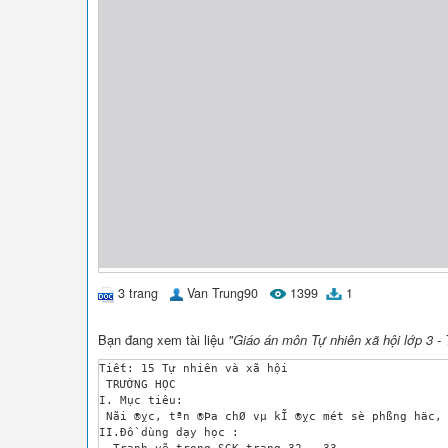
3 trang
Van Trung90
1399
1
Bạn đang xem tài liệu
"Giáo án môn Tự nhiên xã hội lớp 3 - 
Tiết: 15 Tự nhiên và xã hội 

 TRƯỜNG HỌC 

I. Mục tiêu:	

 Nãi ®­ỵc, tªn ®Þa chØ vµ kĨ ®­ỵc mét sè phßng häc, 
II.Đồ dùng dạy học :

 -Tranh vẽ trong SGK trang 32 , 33 .
