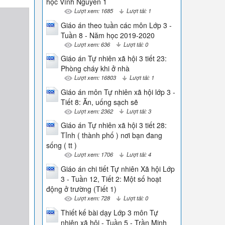
học Vĩnh Nguyên 1
Lượt xem: 1685
Lượt tải: 1
Giáo án theo tuần các môn Lớp 3 -
Tuần 8 - Năm học 2019-2020
Lượt xem: 636
Lượt tải: 0
Giáo án Tự nhiên xã hội 3 tiết 23:
Phòng cháy khi ở nhà
Lượt xem: 16803
Lượt tải: 1
Giáo án môn Tự nhiên xã hội lớp 3 -
Tiết 8: Ăn, uống sạch sẽ
Lượt xem: 2362
Lượt tải: 3
Giáo án Tự nhiên xã hội 3 tiết 28:
Tỉnh ( thành phố ) nơi bạn đang
sống ( tt )
Lượt xem: 1706
Lượt tải: 4
Giáo án chi tiết Tự nhiên Xã hội Lớp
3 - Tuần 12, Tiết 2: Một số hoạt
động ở trường (Tiết 1)
Lượt xem: 728
Lượt tải: 0
Thiết kế bài dạy Lớp 3 môn Tự
nhiên xã hội - Tuần 5 - Trần Minh