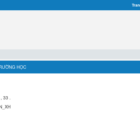
Tran
 TRƯỜNG HỌC
, 33 .
TN_XH