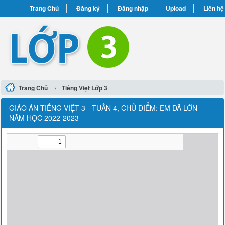
Trang Chủ
Đăng ký
Đăng nhập
Upload
Liên hệ
›
Trang Chủ
Tiếng Việt Lớp 3
GIÁO ÁN TIẾNG VIỆT 3 - TUẦN 4, CHỦ ĐIỂM: EM ĐÃ LỚN -
NĂM HỌC 2022-2023