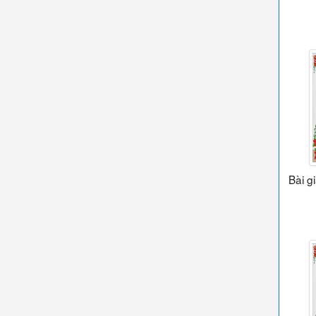
Bài g