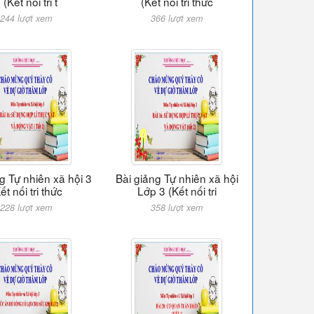
 (Kết nối tri t
(Kết nối tri thức
244 lượt xem
366 lượt xem
g Tự nhiên xã hội 3
Bài giảng Tự nhiên xã hội
ết nối tri thức
Lớp 3 (Kết nối tri
228 lượt xem
358 lượt xem