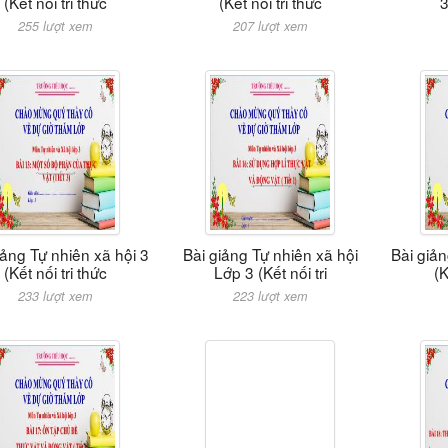
(Kết nối tri thức
(Kết nối tri thức
3
255 lượt xem
207 lượt xem
iảng Tự nhiên xã hội 3
Bài giảng Tự nhiên xã hội
Bài giản
(Kết nối tri thức
Lớp 3 (Kết nối tri
(K
233 lượt xem
223 lượt xem