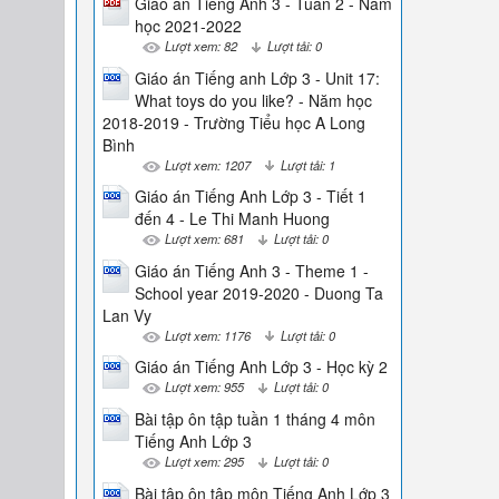
Giáo án Tiếng Anh 3 - Tuần 2 - Năm
học 2021-2022
Lượt xem: 82
Lượt tải: 0
Giáo án Tiếng anh Lớp 3 - Unit 17:
What toys do you like? - Năm học
2018-2019 - Trường Tiểu học A Long
Bình
Lượt xem: 1207
Lượt tải: 1
Giáo án Tiếng Anh Lớp 3 - Tiết 1
đến 4 - Le Thi Manh Huong
Lượt xem: 681
Lượt tải: 0
Giáo án Tiếng Anh 3 - Theme 1 -
School year 2019-2020 - Duong Ta
Lan Vy
Lượt xem: 1176
Lượt tải: 0
Giáo án Tiếng Anh Lớp 3 - Học kỳ 2
Lượt xem: 955
Lượt tải: 0
Bài tập ôn tập tuần 1 tháng 4 môn
Tiếng Anh Lớp 3
Lượt xem: 295
Lượt tải: 0
Bài tập ôn tập môn Tiếng Anh Lớp 3