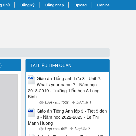
g Chủ
Đăng ký
Đăng nhập
Upload
Liên hệ
)
TÀI LIỆU LIÊN QUAN
Giáo án Tiếng anh Lớp 3 - Unit 2:
What's your name ? - Năm học
2018-2019 - Trường Tiểu học A Long
Bình
Lượt xem: 1532
Lượt tải: 1
Giáo án Tiếng Anh lớp 3 - Tiết 5 đến
8 - Năm học 2022-2023 - Le Thi
Manh Huong
Lượt xem: 665
Lượt tải: 0