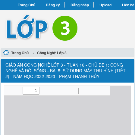
Trang Chủ
Đăng ký
Đăng nhập
Upload
Liên hệ
›
Trang Chủ
Công Nghệ Lớp 3
GIÁO ÁN CÔNG NGHỆ LỚP 3 - TUẦN 16 - CHỦ ĐỀ 1: CÔNG
NGHỆ VÀ ĐỜI SỐNG - BÀI 5: SỬ DỤNG MÁY THU HÌNH (TIẾT
2) - NĂM HỌC 2022-2023 - PHẠM THANH THỦY