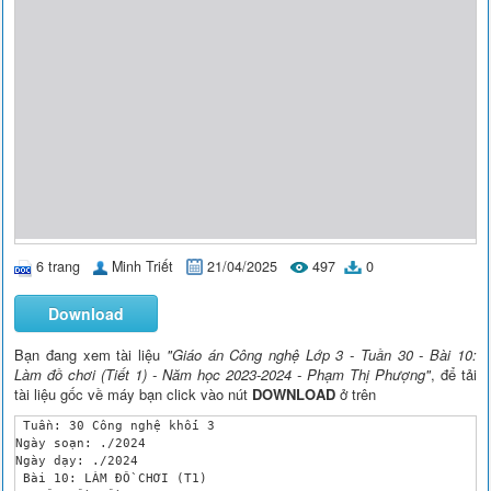
6 trang
Minh Triết
21/04/2025
497
0
Download
Bạn đang xem tài liệu
"Giáo án Công nghệ Lớp 3 - Tuần 30 - Bài 10:
Làm đồ chơi (Tiết 1) - Năm học 2023-2024 - Phạm Thị Phượng"
, để tải
tài liệu gốc về máy bạn click vào nút
DOWNLOAD
ở trên
 Tuần: 30 Công nghệ khối 3

Ngày soạn: ./2024 

Ngày dạy: ./2024

 Bài 10: LÀM ĐỒ CHƠI (T1) 
