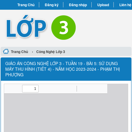
Trang Chủ
Đăng ký
Đăng nhập
Upload
Liên hệ
›
Trang Chủ
Công Nghệ Lớp 3
GIÁO ÁN CÔNG NGHỆ LỚP 3 - TUẦN 19 - BÀI 5: SỬ DỤNG
MÁY THU HÌNH (TIẾT 4) - NĂM HỌC 2023-2024 - PHẠM THỊ
PHƯỢNG