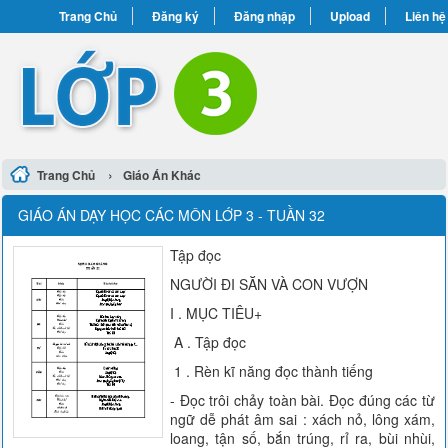
Trang Chủ
Đăng ký
Đăng nhập
Upload
Liên hệ
›
Trang Chủ
Giáo Án Khác
GIÁO ÁN DẠY HỌC CÁC MÔN LỚP 3 - TUẦN 32
Tập đọc
NGƯỜI ĐI SĂN VÀ CON VƯỢN
I . MỤC TIÊU+
A . Tập đọc
1 . Rèn kĩ năng đọc thành tiếng
- Đọc trôi chảy toàn bài. Đọc đúng các từ
ngữ dễ phát âm sai : xách nỏ, lông xám,
loang, tận số, bắn trúng, rỉ ra, bùi nhùi,