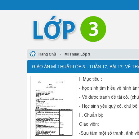
›
Trang Chủ
Mĩ Thuật Lớp 3
GIÁO ÁN MĨ THUẬT LỚP 3 - TUẦN 17, BÀI 17: VẼ T
I. Mục tiêu :
- học sinh tìm hiểu về hình ản
- Vẽ được tranh đề tài cô, (chú
- Học sinh yêu quý cô, chú bộ 
II. Chuẩn bị:
Giáo viên:
-Sưu tầm một số tranh, ảnh về 