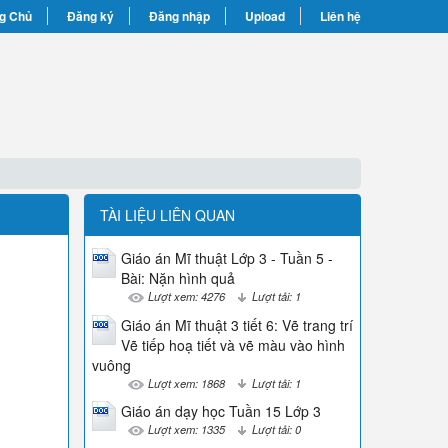
g Chủ
Đăng ký
Đăng nhập
Upload
Liên hệ
TÀI LIỆU LIÊN QUAN
Giáo án Mĩ thuật Lớp 3 - Tuần 5 -
Bài: Nặn hình quả
Lượt xem: 4276
Lượt tải: 1
Giáo án Mĩ thuật 3 tiết 6: Vẽ trang trí
Vẽ tiếp hoạ tiết và vẽ màu vào hình
vuông
Lượt xem: 1868
Lượt tải: 1
Giáo án dạy học Tuần 15 Lớp 3
Lượt xem: 1335
Lượt tải: 0