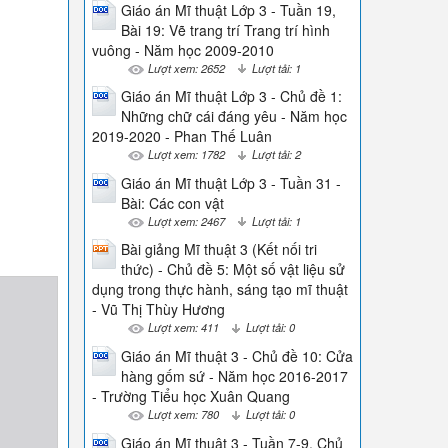
Giáo án Mĩ thuật Lớp 3 - Tuần 19,
Bài 19: Vẽ trang trí Trang trí hình
vuông - Năm học 2009-2010
Lượt xem: 2652
Lượt tải: 1
Giáo án Mĩ thuật Lớp 3 - Chủ đề 1:
Những chữ cái đáng yêu - Năm học
2019-2020 - Phan Thế Luân
Lượt xem: 1782
Lượt tải: 2
Giáo án Mĩ thuật Lớp 3 - Tuần 31 -
Bài: Các con vật
Lượt xem: 2467
Lượt tải: 1
Bài giảng Mĩ thuật 3 (Kết nối tri
thức) - Chủ đề 5: Một số vật liệu sử
dụng trong thực hành, sáng tạo mĩ thuật
- Vũ Thị Thùy Hương
Lượt xem: 411
Lượt tải: 0
Giáo án Mĩ thuật 3 - Chủ đề 10: Cửa
hàng gốm sứ - Năm học 2016-2017
- Trường Tiểu học Xuân Quang
Lượt xem: 780
Lượt tải: 0
Giáo án Mĩ thuật 3 - Tuần 7-9, Chủ