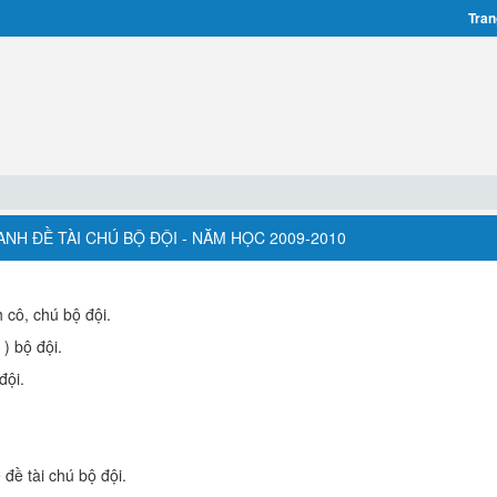
Tran
RANH ĐỀ TÀI CHÚ BỘ ĐỘI - NĂM HỌC 2009-2010
h cô, chú bộ đội.
 ) bộ đội.
đội.
đề tài chú bộ đội.