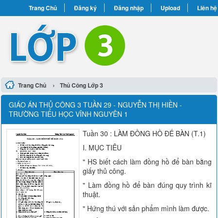
Trang Chủ
Đăng ký
Đăng nhập
Upload
Liên hệ
›
Trang Chủ
Thủ Công Lớp 3
GIÁO ÁN THỦ CÔNG 3 TUẦN 29 - NGUYỄN THỊ HIỀN -
TRƯỜNG TIỂU HỌC VĨNH NGUYÊN 1
Tuần 30 : LÀM ĐỒNG HỒ ĐỂ BÀN (T.1)
I. MỤC TIÊU
" HS biết cách làm đồng hồ để bàn bằng
giấy thủ công.
" Làm đồng hồ để bàn đúng quy trình kĩ
thuật.
" Hứng thú với sản phẩm mình làm được.