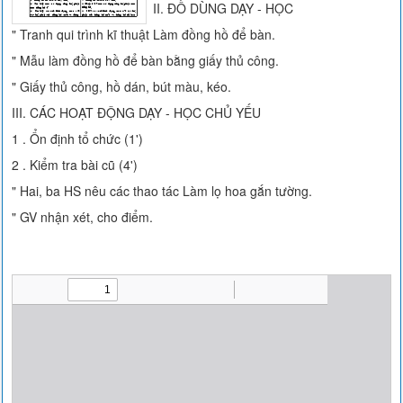
II. ĐỒ DÙNG DẠY - HỌC
" Tranh qui trình kĩ thuật Làm đồng hồ để bàn.
" Mẫu làm đồng hồ để bàn bằng giấy thủ công.
" Giấy thủ công, hồ dán, bút màu, kéo.
III. CÁC HOẠT ĐỘNG DẠY - HỌC CHỦ YẾU
1 . Ổn định tổ chức (1')
2 . Kiểm tra bài cũ (4')
" Hai, ba HS nêu các thao tác Làm lọ hoa gắn tường.
" GV nhận xét, cho điểm.