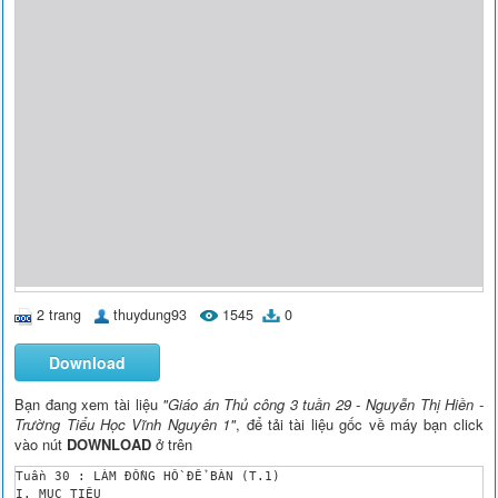
2 trang
thuydung93
1545
0
Download
Bạn đang xem tài liệu
"Giáo án Thủ công 3 tuần 29 - Nguyễn Thị Hiền -
Trường Tiểu Học Vĩnh Nguyên 1"
, để tải tài liệu gốc về máy bạn click
vào nút
DOWNLOAD
ở trên
Tuần 30 : LÀM ĐỒNG HỒ ĐỂ BÀN (T.1) 

I. MỤC TIÊU
