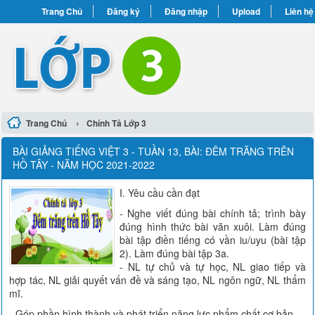
Trang Chủ
Đăng ký
Đăng nhập
Upload
Liên hệ
›
Trang Chủ
Chính Tả Lớp 3
BÀI GIẢNG TIẾNG VIỆT 3 - TUẦN 13, BÀI: ĐÊM TRĂNG TRÊN
HỒ TÂY - NĂM HỌC 2021-2022
I. Yêu cầu cần đạt
- Nghe viết đúng bài chính tả; trình bày
đúng hình thức bài văn xuôi. Làm đúng
bài tập điền tiếng có vần iu/uyu (bài tập
2). Làm đúng bài tập 3a.
- NL tự chủ và tự học, NL giao tiếp và
hợp tác, NL giải quyết vấn đề và sáng tạo, NL ngôn ngữ, NL thẩm
mĩ.
- Góp phần hình thành và phát triển năng lực phẩm chất cơ bản