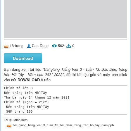
18 trang
Cao Dung
562
0
Download
Bạn đang xem tài liệu
"Bài giảng Tiếng Việt 3 - Tuần 13, Bài: Đêm trăng
trên Hồ Tây - Năm học 2021-2022"
, để tải tài liệu gốc về máy bạn click
vào nút
DOWNLOAD
ở trên
Chính tả lớp 3 

Đêm trăng trên Hồ Tây 

Thứ ba ngày 14 tháng 12 năm 2021 

Chính tả (Nghe – viết) 

 Đêm trăng trên Hồ Tây 

 SGK trang 105 

I. Yêu cầu cần đạt 

Tài liệu đính kèm:
- Nghe viết đúng bài chính tả; trình bày đúng hình thức bài vă
bai_giang_tieng_viet_3_tuan_13_bai_dem_trang_tren_ho_tay_nam.pptx
- Góp phần hình thành và phát triển năng lực phẩm chất cơ bản 
II . Đồ dùng dạy học : 
