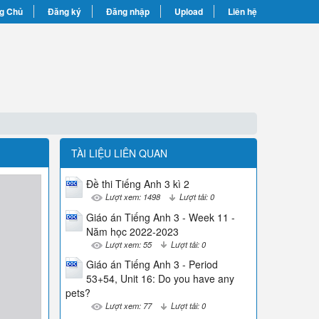
g Chủ
Đăng ký
Đăng nhập
Upload
Liên hệ
TÀI LIỆU LIÊN QUAN
Đề thi Tiếng Anh 3 kì 2
Lượt xem: 1498
Lượt tải: 0
Giáo án Tiếng Anh 3 - Week 11 -
Năm học 2022-2023
Lượt xem: 55
Lượt tải: 0
Giáo án Tiếng Anh 3 - Period
53+54, Unit 16: Do you have any
pets?
Lượt xem: 77
Lượt tải: 0