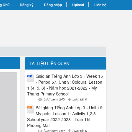
g Chủ
Đăng ký
Đăng nhập
Upload
Liên hệ
TÀI LIỆU LIÊN QUAN
Giáo án Tiếng Anh Lớp 3 - Week 15
- Period 57, Unit 9: Colours. Lesson
1 (4, 5, 6) - Năm học 2021-2022 - My
Thang Primary School
Lượt xem: 245
Lượt tải: 0
Bài giảng Tiếng Anh Lớp 3 - Unit 16:
My pets. Lesson 1: Activity 1,2,3 -
School year 2022-2023 - Tran Thi
Phuong Mai
Lượt xem: 250
Lượt tải: 0