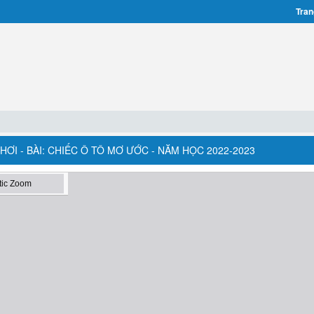
Tran
ƠI - BÀI: CHIẾC Ô TÔ MƠ ƯỚC - NĂM HỌC 2022-2023